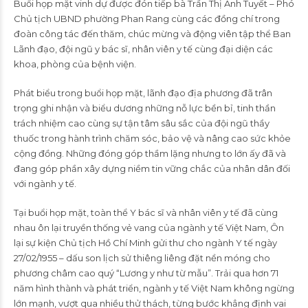
Buổi họp mặt vinh dự được đón tiếp bà Trần Thị Ánh Tuyết – Phó
Chủ tịch UBND phường Phan Rang cùng các đồng chí trong
đoàn công tác đến thăm, chúc mừng và động viên tập thể Ban
Lãnh đạo, đội ngũ y bác sĩ, nhân viên y tế cùng đại diện các
khoa, phòng của bệnh viện.
Phát biểu trong buổi họp mặt, lãnh đạo địa phương đã trân
trọng ghi nhận và biểu dương những nỗ lực bền bỉ, tinh thần
trách nhiệm cao cùng sự tận tâm sâu sắc của đội ngũ thầy
thuốc trong hành trình chăm sóc, bảo vệ và nâng cao sức khỏe
cộng đồng. Những đóng góp thầm lặng nhưng to lớn ấy đã và
đang góp phần xây dựng niềm tin vững chắc của nhân dân đối
với ngành y tế.
Tại buổi họp mặt, toàn thể Y bác sĩ và nhân viên y tế đã cùng
nhau ôn lại truyền thống vẻ vang của ngành y tế Việt Nam, Ôn
lại sự kiện Chủ tịch Hồ Chí Minh gửi thư cho ngành Y tế ngày
27/02/1955 – dấu son lịch sử thiêng liêng đặt nền móng cho
phương châm cao quý “Lương y như từ mẫu”. Trải qua hơn 71
năm hình thành và phát triển, ngành y tế Việt Nam không ngừng
lớn mạnh, vượt qua nhiều thử thách, từng bước khẳng định vai