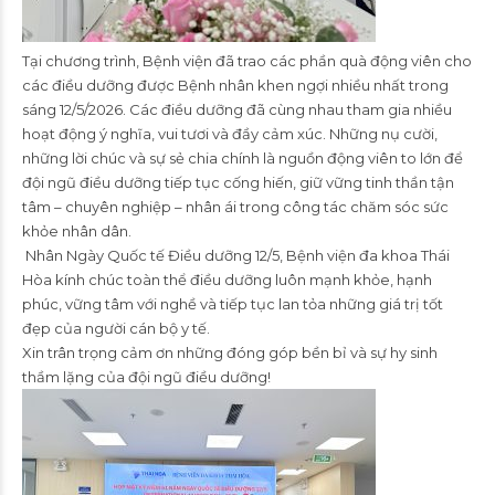
Tại chương trình, Bệnh viện đã trao các phần quà động viên cho
các điều dưỡng được Bệnh nhân khen ngợi nhiều nhất trong
sáng 12/5/2026. Các điều dưỡng đã cùng nhau tham gia nhiều
hoạt động ý nghĩa, vui tươi và đầy cảm xúc. Những nụ cười,
những lời chúc và sự sẻ chia chính là nguồn động viên to lớn để
đội ngũ điều dưỡng tiếp tục cống hiến, giữ vững tinh thần tận
tâm – chuyên nghiệp – nhân ái trong công tác chăm sóc sức
khỏe nhân dân.
Nhân Ngày Quốc tế Điều dưỡng 12/5, Bệnh viện đa khoa Thái
Hòa kính chúc toàn thể điều dưỡng luôn mạnh khỏe, hạnh
phúc, vững tâm với nghề và tiếp tục lan tỏa những giá trị tốt
đẹp của người cán bộ y tế.
Xin trân trọng cảm ơn những đóng góp bền bỉ và sự hy sinh
thầm lặng của đội ngũ điều dưỡng!