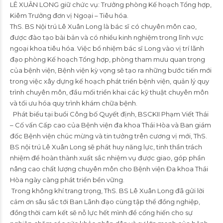
LÊ XUÂN LONG giữ chức vụ: Trưởng phòng Kế hoạch Tổng hợp,
Kiêm Trưởng đơn vị Ngoại – Tiêu hóa.
ThS. BS Nội trú Lê Xuân Long là bác sĩ có chuyên môn cao,
được đào tạo bài bản và có nhiều kinh nghiệm trong lĩnh vực
ngoại khoa tiêu hóa. Việc bổ nhiệm bác sĩ Long vào vị trí lãnh
đạo phòng Kế hoạch Tổng hợp, phòng tham mưu quan trọng
của bệnh viện, Bệnh viện kỳ vọng sẽ tạo ra những bước tiến mới
trong việc xây dựng kế hoạch phát triển bệnh viện, quản lý quy
trình chuyên môn, đầu mối triển khai các kỹ thuật chuyên môn
và tối ưu hóa quy trình khám chữa bệnh.
Phát biểu tại buổi Công bố Quyết định, BSCKII Phạm Viết Thái
– Cố vấn Cấp cao của Bệnh viện đa khoa Thái Hòa và Ban giám
đốc Bệnh viện chúc mừng và tin tưởng trên cương vị mới, ThS.
BS nội trú Lê Xuân Long sẽ phát huy năng lực, tinh thần trách
nhiệm để hoàn thành xuất sắc nhiệm vụ được giao, góp phần
nâng cao chất lượng chuyên môn cho Bệnh viện Đa khoa Thái
Hòa ngày càng phát triển bền vững.
Trong không khí trang trọng, ThS. BS Lê Xuân Long đã gửi lời
cảm ơn sâu sắc tới Ban Lãnh đạo cùng tập thể đồng nghiệp,
đồng thời cam kết sẽ nỗ lực hết mình để cống hiến cho sự