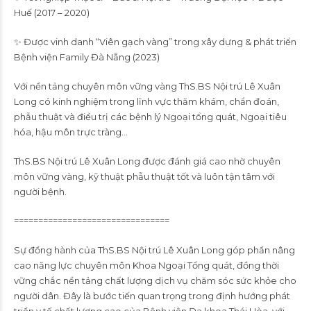
Huế (2017 – 2020)
✨ Được vinh danh “Viên gạch vàng” trong xây dựng & phát triển
Bệnh viện Family Đà Nẵng (2023)
Với nền tảng chuyên môn vững vàng ThS.BS Nội trú Lê Xuân
Long có kinh nghiệm trong lĩnh vực thăm khám, chẩn đoán,
phẫu thuật và điều trị các bệnh lý Ngoại tổng quát, Ngoại tiêu
hóa, hậu môn trực tràng…
ThS.BS Nội trú Lê Xuân Long được đánh giá cao nhờ chuyên
môn vững vàng, kỹ thuật phẫu thuật tốt và luôn tận tâm với
người bệnh.
================================
Sự đồng hành của ThS.BS Nội trú Lê Xuân Long góp phần nâng
cao năng lực chuyên môn Khoa Ngoại Tổng quát, đồng thời
vững chắc nền tảng chất lượng dịch vụ chăm sóc sức khỏe cho
người dân. Đây là bước tiến quan trọng trong định hướng phát
triển y tế chất lượng cao của Bệnh viện Đa khoa Thái Hòa, với