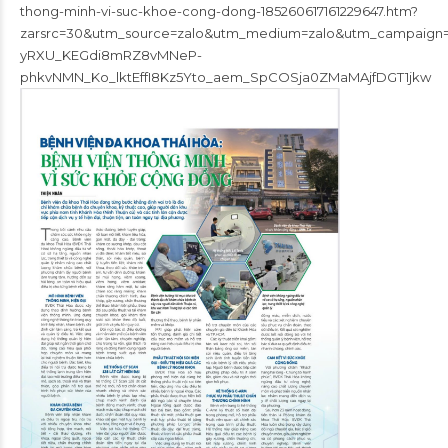
thong-minh-vi-suc-khoe-cong-dong-185260617161229647.htm?
zarsrc=30&utm_source=zalo&utm_medium=zalo&utm_campai
yRXU_KEGdi8mRZ8vMNeP-
phkvNMN_Ko_lktEffI8Kz5Yto_aem_SpCOSja0ZMaMAjfDGT1jkw