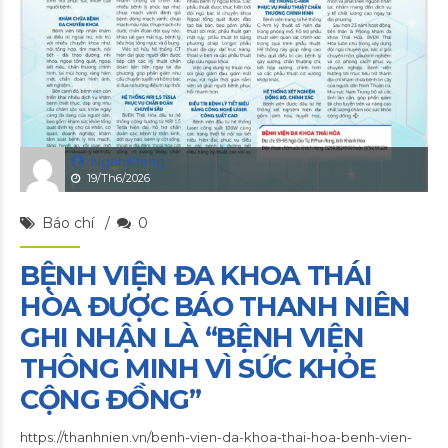
Ngan Dang
19/Th6/2026
Báo chí
0
BỆNH VIỆN ĐA KHOA THÁI
HÒA ĐƯỢC BÁO THANH NIÊN
GHI NHẬN LÀ “BỆNH VIỆN
THÔNG MINH VÌ SỨC KHỎE
CỘNG ĐỒNG”
https://thanhnien.vn/benh-vien-da-khoa-thai-hoa-benh-vien-