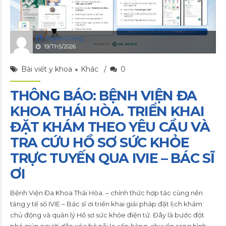
Ngan Dang
19/Th5/2026
Bài viết y khoa
Khác
0
THÔNG BÁO: BỆNH VIỆN ĐA
KHOA THÁI HÒA. TRIỂN KHAI
ĐẶT KHÁM THEO YÊU CẦU VÀ
TRA CỨU HỒ SƠ SỨC KHỎE
TRỰC TUYẾN QUA IVIE – BÁC SĨ
ƠI
Bệnh Viện Đa Khoa Thái Hòa. – chính thức hợp tác cùng nền
tảng y tế số IVIE – Bác sĩ ơi triển khai giải pháp đặt lịch khám
chủ động và quản lý Hồ sơ sức khỏe điện tử. Đây là bước đột
phá giúp người dân xóa bỏ nỗi lo xếp hàng, chuyển sang hình