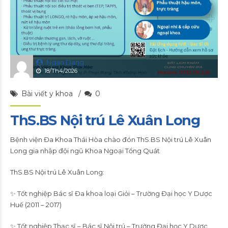
Ngan Dang
18/Th4/2026
Bài viết y khoa
0
ThS.BS Nội trú Lê Xuân Long
Bệnh viện Đa Khoa Thái Hòa chào đón ThS.BS Nội trú Lê Xuân
Long gia nhập đội ngũ Khoa Ngoại Tổng Quát
ThS.BS Nội trú Lê Xuân Long:
✨ Tốt nghiệp Bác sĩ Đa khoa loại Giỏi – Trường Đại học Y Dược
Huế (2011 – 2017)
✨ Tốt nghiệp Thạc sĩ – Bác sĩ Nội trú – Trường Đại học Y Dược