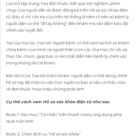
Lưu trữ tập trung: Mọi đơn thuốc, kết quả xét nghiệm, phim
chụp của người dân sẽ được đồng bộ trên Hồ sơ sức khỏe điện
tử. Bác sĩ chỉ cần tra cứu trên hệ thống là nắm rõ tiền sử bệnh lý,
người dân có thể “đi tay không” đến khám mà vẫn đảm bảo độ
chính xác tuyệt đối.
Tra cứu mọi lúc, mọi nơi: Người bệnh có thể xem lại lịch sử khám
chữa bệnh của mình và người thân (con cái, cha mẹ) chỉ với vài
thao tác chạm, giúp bác sĩ nắm bắt diễn tiến bệnh lý chính xác
trong những lần tái khám.
Kết nối từ xa: Sau khi thăm khám, người dân có thể dùng chính
hồ sơ này để nhận tư vấn trực tuyến từ bác sĩ nếu có thắc mắc
về đơn thuốc hoặc triệu chứng phát sinh.
Cụ thể cách xem Hồ sơ sức khỏe điện tử như sau
:
Bước 1: Vào mục “Cá nhân” trên thanh menu ứng dụng phía
dưới màn hình
Bước 2: Chọn dịch vụ “Hồ sơ sức khỏe”