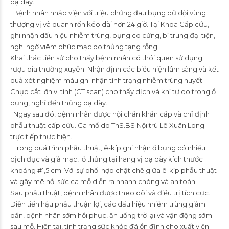
dạ dày.
Bệnh nhân nhập viện với triệu chứng đau bụng dữ dội vùng
thượng vị và quanh rốn kéo dài hơn 24 giờ. Tại Khoa Cấp cứu,
ghi nhận dấu hiệu nhiễm trùng, bụng co cứng, bí trung đại tiện,
nghi ngờ viêm phúc mạc do thủng tạng rỗng.
Khai thác tiền sử cho thấy bệnh nhân có thói quen sử dụng
rượu bia thường xuyên. Nhận định các biểu hiện lâm sàng và kết
quả xét nghiệm máu ghi nhận tình trạng nhiễm trùng huyết;
Chụp cắt lớn vi tính (CT scan) cho thấy dịch và khí tự do trong ổ
bụng, nghĩ đến thủng dạ dày.
Ngay sau đó, bệnh nhân được hội chẩn khẩn cấp và chỉ định
phẫu thuật cấp cứu. Ca mổ do
ThS.BS
Nội trú Lê Xuân Long
trực tiếp thực hiện.
Trong quá trình phẫu thuật, ê-kíp ghi nhận ổ bụng có nhiều
dịch đục và giả mạc, lỗ thủng tại hang vị dạ dày kích thước
khoảng #1,5 cm. Với sự phối hợp chặt chẽ giữa ê-kíp phẫu thuật
và gây mê hồi sức ca mỗ diễn ra nhanh chóng và an toàn.
Sau phẫu thuật, bệnh nhân được theo dõi và điều trị tích cực.
Diễn tiến hậu phẫu thuận lợi, các dấu hiệu nhiễm trùng giảm
dần, bệnh nhân sớm hồi phục, ăn uống trở lại và vận động sớm
sau mỗ. Hiện tại, tình trạng sức khỏe đã ổn định cho xuất viện.