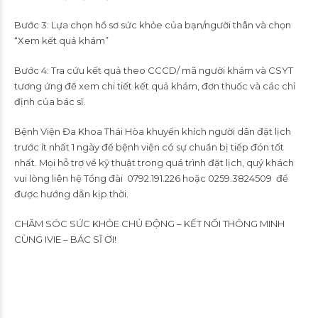
Bước 3: Lựa chọn hồ sơ sức khỏe của bạn/người thân và chọn
“Xem kết quả khám”
Bước 4: Tra cứu kết quả theo CCCD/ mã người khám và CSYT
tương ứng để xem chi tiết kết quả khám, đơn thuốc và các chỉ
định của bác sĩ.
Bệnh Viện Đa Khoa Thái Hòa khuyến khích người dân đặt lịch
trước ít nhất 1 ngày để bệnh viện có sự chuẩn bị tiếp đón tốt
nhất. Mọi hỗ trợ về kỹ thuật trong quá trình đặt lịch, quý khách
vui lòng liên hệ Tổng đài 0792.191.226 hoặc 0259.3824509 để
được hướng dẫn kịp thời.
CHĂM SÓC SỨC KHỎE CHỦ ĐỘNG – KẾT NỐI THÔNG MINH
CÙNG IVIE – BÁC SĨ ƠI!