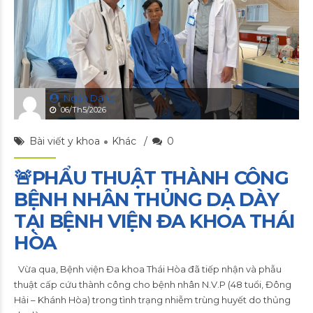
Ngan Dang
06/Th5/2026
Bài viết y khoa
Khác
0
🚨PHẨU THUẬT THÀNH CÔNG
BỆNH NHÂN THỦNG DẠ DÀY
TẠI BỆNH VIỆN ĐA KHOA THÁI
HÒA
Vừa qua, Bệnh viện Đa khoa Thái Hòa đã tiếp nhận và phẫu
thuật cấp cứu thành công cho bệnh nhân N.V.P (48 tuổi, Đông
Hải – Khánh Hòa) trong tình trạng nhiễm trùng huyết do thủng