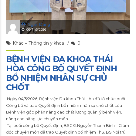
Ngan Dang
06/Th5/2026
Khác
Thông tin y khoa
0
BỆNH VIỆN ĐA KHOA THÁI
HÒA CÔNG BỐ QUYẾT ĐỊNH
BỔ NHIỆM NHÂN SỰ CHỦ
CHỐT
Ngày 04/5/2026, Bệnh viện Đa khoa Thái Hòa đã tổ chức buổi
Công bố và trao Quyết định bổ nhiệm nhân sự chủ chốt của
Bệnh viện góp phần nâng cao chất lượng quản lý bệnh viện,
nâng cao năng lực chuyên môn.
Tại buổi công bố Quyết định, BSCKI.Nguyễn Thanh Bình – Giám
đốc chuyên môn đã trao Quyết định bổ nhiệm ThS. BS Nội trú