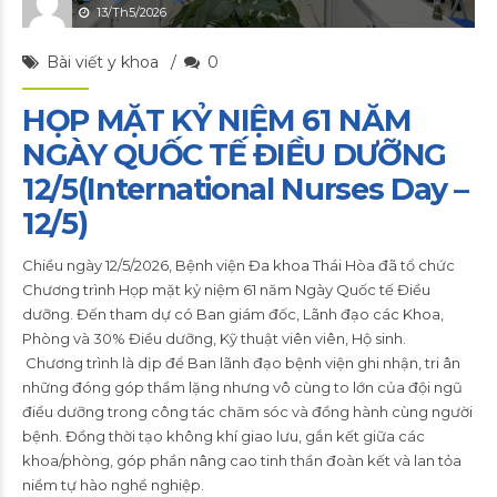
13/Th5/2026
Bài viết y khoa
0
HỌP MẶT KỶ NIỆM 61 NĂM
NGÀY QUỐC TẾ ĐIỀU DƯỠNG
12/5(International Nurses Day –
12/5)
Chiều ngày 12/5/2026, Bệnh viện Đa khoa Thái Hòa đã tổ chức
Chương trình Họp mặt kỷ niệm 61 năm Ngày Quốc tế Điều
dưỡng. Đến tham dự có Ban giám đốc, Lãnh đạo các Khoa,
Phòng và 30% Điều dưỡng, Kỹ thuật viên viên, Hộ sinh.
Chương trình là dịp để Ban lãnh đạo bệnh viện ghi nhận, tri ân
những đóng góp thầm lặng nhưng vô cùng to lớn của đội ngũ
điều dưỡng trong công tác chăm sóc và đồng hành cùng người
bệnh. Đồng thời tạo không khí giao lưu, gắn kết giữa các
khoa/phòng, góp phần nâng cao tinh thần đoàn kết và lan tỏa
niềm tự hào nghề nghiệp.