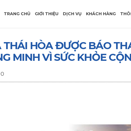
TRANG CHỦ
GIỚI THIỆU
DỊCH VỤ
KHÁCH HÀNG
THÔ
 THÁI HÒA ĐƯỢC BÁO TH
NG MINH VÌ SỨC KHỎE CỘ
0