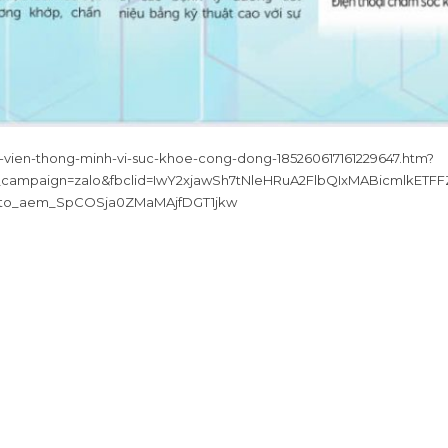
h-vien-thong-minh-vi-suc-khoe-cong-dong-185260617161229647.htm?
m_campaign=zalo&fbclid=IwY2xjawSh7tNleHRuA2FlbQIxMABicm
Yto_aem_SpCOSja0ZMaMAjfDGT1jkw