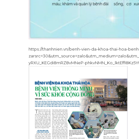
https://thanhnien.vn/benh-vien-da-khoa-thai-hoa-ben
zarsrc=30&utm_source=zalo&utm_medium=zalo&ut
yRXU_KEGdi8mRZ8vMNeP-phkvNMN_Ko_lktEffI8Kz5