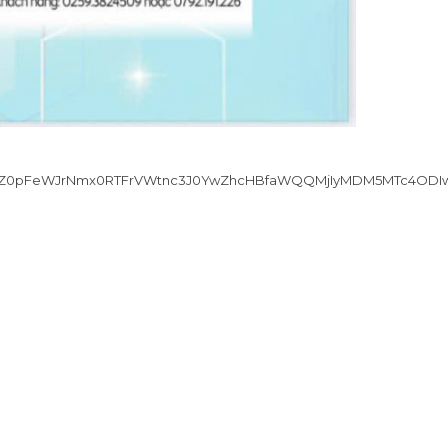
lkETFFZ0pFeWJrNmx0RTFrVWtnc3J0YwZhcHBfaWQQMjIyMDM5MTc4O