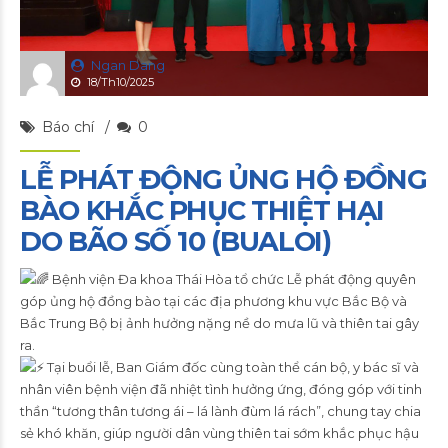
Ngan Dang
18/Th10/2025
Báo chí
0
LỄ PHÁT ĐỘNG ỦNG HỘ ĐỒNG
BÀO KHẮC PHỤC THIỆT HẠI
DO BÃO SỐ 10 (BUALOI)
Bệnh viện Đa khoa Thái Hòa tổ chức Lễ phát động quyên
góp ủng hộ đồng bào tại các địa phương khu vực Bắc Bộ và
Bắc Trung Bộ bị ảnh hưởng nặng nề do mưa lũ và thiên tai gây
ra.
Tại buổi lễ, Ban Giám đốc cùng toàn thể cán bộ, y bác sĩ và
nhân viên bệnh viện đã nhiệt tình hưởng ứng, đóng góp với tinh
thần “tương thân tương ái – lá lành đùm lá rách”, chung tay chia
sẻ khó khăn, giúp người dân vùng thiên tai sớm khắc phục hậu