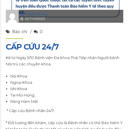
Ngan Dang
02/Th10/2025
Báo chí
0
CẤP CỨU 24/7
Kể từ Ngày 5/10 Bệnh viện Đa khoa Thái Tiếp nhận Người bệnh
Nội trú các chuyên khoa:
Nội Khoa
Ngoại Khoa
Nhi Khoa
Tai Mũi Họng,
Răng Hàm Mặt
* Cấp cứu Bệnh nhân 24/7.
* Đối tượng đến khám, cấp cứu là Bệnh nhân có thẻ Bảo hiểm Y
tế trên toàn Quốc thuộc tất cả các tuyến tỉnh, tuyến huyện đều