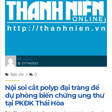
admin
27/Th6/2023
Báo chí
0
Nội soi cắt polyp đại tràng để
dự phòng biến chứng ung thư
tại PKĐK Thái Hòa