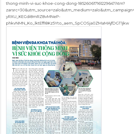
thong-minh-vi-suc-khoe-cong-dong-185260617161229647.htm?
zarsrc=30&utm_source=zalo&utm_medium=zalo&utm_campai
yRXU_KEGdi8mRZ8vMNeP-
phkvNMN_Ko_lktEffI8Kz5Yto_aem_SpCOSja0ZMaMAjfDGT1jkw