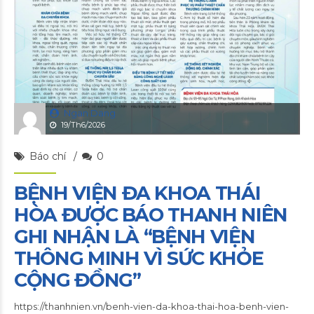
Ngan Dang
19/Th6/2026
Báo chí
0
BỆNH VIỆN ĐA KHOA THÁI
HÒA ĐƯỢC BÁO THANH NIÊN
GHI NHẬN LÀ “BỆNH VIỆN
THÔNG MINH VÌ SỨC KHỎE
CỘNG ĐỒNG”
https://thanhnien.vn/benh-vien-da-khoa-thai-hoa-benh-vien-