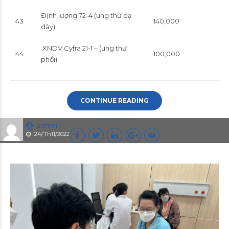
Định lượng 72-4 (ung thư dạ
43
140,000
dày)
XNDV Cyfra 21-1 – (ung thư
44
100,000
phổi)
CONTINUE READING
admin
24/Th11/2022