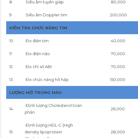
8
Siêu âm tuyến giáp
80,000
9
Siêu âm Doppler tim
200,000
KIỂM TRA CHỨC NĂNG TIM
10
Đo điện tim
40,000
11
Đo điện não
70,000
12
Đo chỉ số ABI
70,000
13
Đo chức năng hô hấp
150,000
LƯỢNG MỠ TRONG MÁU
Định lượng Cholesterol toàn
14
26,000
phần
Định lượng HDL-C (High
15
density lipoprotein
28,000