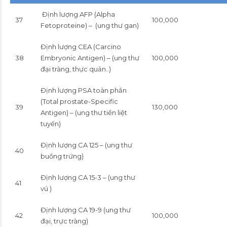
Định lượng AFP (Alpha
37
100,000
Fetoproteine) – (ung thư gan)
Định lượng CEA (Carcino
38
Embryonic Antigen) – (ung thư
100,000
đại tràng, thực quản..)
Định lượng PSA toàn phần
(Total prostate-Specific
39
130,000
Antigen) – (ung thư tiền liệt
tuyến)
Định lượng CA 125 – (ung thư
40
buồng trứng)
Định lượng CA 15-3 – (ung thư
41
vú )
Định lượng CA 19-9 (ung thư
42
100,000
đại, trực tràng)