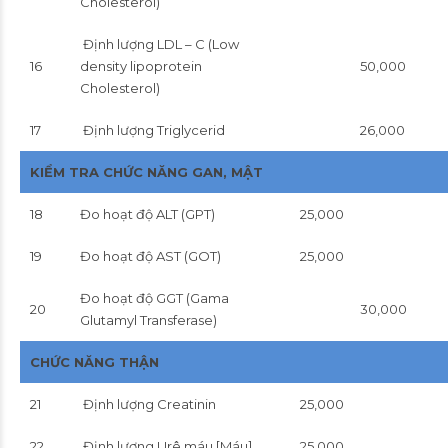
Cholesterol)
Định lượng LDL – C (Low
16
density lipoprotein
50,000
Cholesterol)
17
Định lượng Triglycerid
26,000
KIỂM TRA CHỨC NĂNG GAN, MẬT
18
Đo hoạt độ ALT (GPT)
25,000
19
Đo hoạt độ AST (GOT)
25,000
Đo hoạt độ GGT (Gama
20
30,000
Glutamyl Transferase)
CHỨC NĂNG THẬN
21
Định lượng Creatinin
25,000
22
Định lượng Urê máu [Máu]
25,000