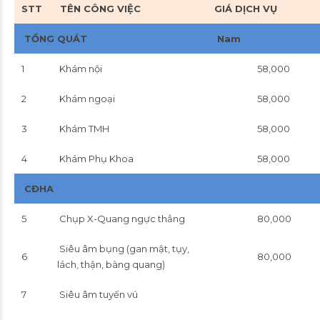
STT
TÊN CÔNG VIỆC
GIÁ DỊCH VỤ
TỔNG QUÁT
Nam
1
Khám nội
58,000
2
Khám ngoại
58,000
3
Khám TMH
58,000
4
Khám Phụ Khoa
58,000
CĐHA
5
Chụp X-Quang ngực thẳng
80,000
Siêu âm bụng (gan mật, tụy,
6
80,000
lách, thận, bàng quang)
7
Siêu âm tuyến vú