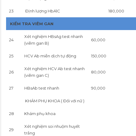
23
Định lượng HbA1C
180,000
KIỂM TRA VIÊM GAN
Xét nghiệm HBsAg test nhanh
24
60,000
(viêm gan B)
25
HCV Ab miễn dịch tự động
150,000
Xét nghiệm HCV Ab test nhanh
26
80,000
(viêm gan C)
27
HBsAb test nhanh
90,000
KHÁM PHỤ KHOA ( Đối với nữ )
28
Khám phụ khoa
Xét nghiệm soi nhuộm huyết
29
trắng