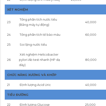
XÉT NGHIỆM
Tổng phân tích nước tiểu
23
40,000
(Bằng máy tự động)
24
Tổng phân tích tế bào máu
60,000
25
Soi lặng nước tiểu
Xét nghiệm Helicobacter
26
pylori Ab test nhanh (HP dạ
80,000
dày)
CHỨC NĂNG XƯƠNG VÀ KHỚP
21
Định lượng Acid Uric
40,000
TIỂU ĐƯỜNG
22
Định lượng Glucose
25,000