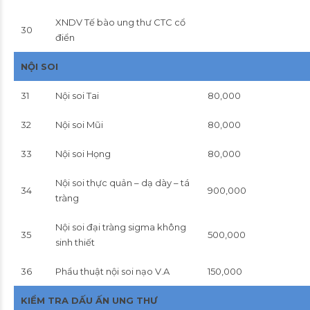
XNDV Tế bào ung thư CTC cổ
30
điển
NỘI SOI
31
Nội soi Tai
80,000
32
Nội soi Mũi
80,000
33
Nội soi Họng
80,000
Nội soi thực quản – dạ dày – tá
34
900,000
tràng
Nội soi đại tràng sigma không
35
500,000
sinh thiết
36
Phẩu thuật nội soi nạo V.A
150,000
KIỂM TRA DẤU ẤN UNG THƯ