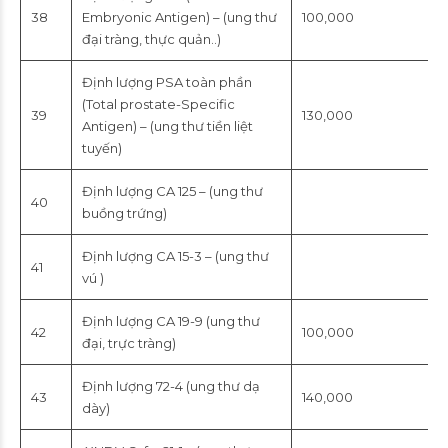
38
Embryonic Antigen) – (ung thư
100,000
đại tràng, thực quản..)
Định lượng PSA toàn phần
(Total prostate-Specific
39
130,000
Antigen) – (ung thư tiền liệt
tuyến)
Định lượng CA 125 – (ung thư
40
buồng trứng)
Định lượng CA 15-3 – (ung thư
41
vú )
Định lượng CA 19-9 (ung thư
42
100,000
đại, trực tràng)
Định lượng 72-4 (ung thư dạ
43
140,000
dày)