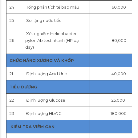
24
Tổng phân tích tế bào máu
60,000
25
Soi lặng nước tiểu
Xét nghiệm Helicobacter
26
pylori Ab test nhanh (HP dạ
80,000
dày)
CHỨC NĂNG XƯƠNG VÀ KHỚP
21
Định lượng Acid Uric
40,000
TIỂU ĐƯỜNG
22
Định lượng Glucose
25,000
23
Định lượng HbA1C
180,000
KIỂM TRA VIÊM GAN