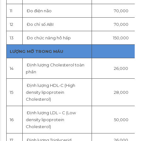
11
Đo điện não
70,000
12
Đo chỉ số ABI
70,000
13
Đo chức năng hô hấp
150,000
LƯỢNG MỠ TRONG MÁU
Định lượng Cholesterol toàn
14
26,000
phần
Định lượng HDL-C (High
15
density lipoprotein
28,000
Cholesterol)
Định lượng LDL – C (Low
16
density lipoprotein
50,000
Cholesterol)
17
Định lượng Triglycerid
26,000