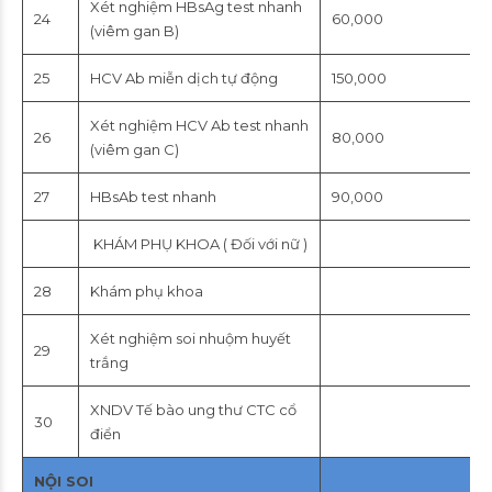
Xét nghiệm HBsAg test nhanh
24
60,000
(viêm gan B)
25
HCV Ab miễn dịch tự động
150,000
Xét nghiệm HCV Ab test nhanh
26
80,000
(viêm gan C)
27
HBsAb test nhanh
90,000
KHÁM PHỤ KHOA ( Đối với nữ )
28
Khám phụ khoa
Xét nghiệm soi nhuộm huyết
29
trắng
XNDV Tế bào ung thư CTC cổ
30
điển
NỘI SOI