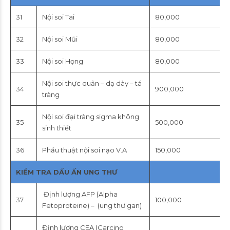
31
Nội soi Tai
80,000
32
Nội soi Mũi
80,000
33
Nội soi Họng
80,000
Nội soi thực quản – dạ dày – tá
34
900,000
tràng
Nội soi đại tràng sigma không
35
500,000
sinh thiết
36
Phẩu thuật nội soi nạo V.A
150,000
KIỂM TRA DẤU ẤN UNG THƯ
Định lượng AFP (Alpha
37
100,000
Fetoproteine) – (ung thư gan)
Định lượng CEA (Carcino