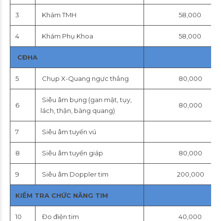
3
Khám TMH
58,000
4
Khám Phụ Khoa
58,000
CĐHA
5
Chụp X-Quang ngực thẳng
80,000
Siêu âm bụng (gan mật, tụy,
6
80,000
lách, thận, bàng quang)
7
Siêu âm tuyến vú
8
Siêu âm tuyến giáp
80,000
9
Siêu âm Doppler tim
200,000
KIỂM TRA CHỨC NĂNG TIM
10
Đo điện tim
40,000