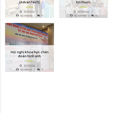
(AdvanTech)
tin thuốc
15/11/2022
15/11/2022
by admin
0
by admin
0
Hội nghị khoa học chẩn
đoán hình ảnh
15/11/2022
by admin
0