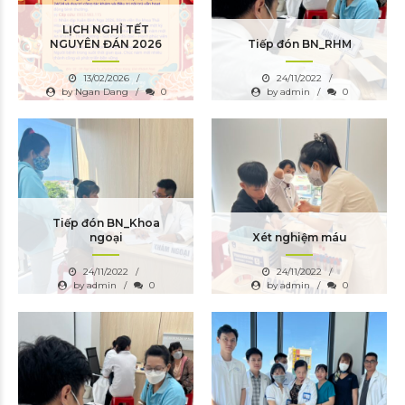
LỊCH NGHỈ TẾT
NGUYÊN ĐÁN 2026
Tiếp đón BN_RHM
13/02/2026
24/11/2022
by Ngan Dang
0
by admin
0
Tiếp đón BN_Khoa
ngoại
Xét nghiệm máu
24/11/2022
24/11/2022
by admin
0
by admin
0