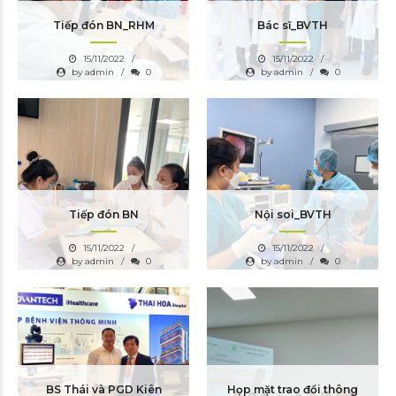
Tiếp đón BN_RHM
Bác sĩ_BVTH
15/11/2022
15/11/2022
by admin
0
by admin
0
Tiếp đón BN
Nội soi_BVTH
15/11/2022
15/11/2022
by admin
0
by admin
0
BS Thái và PGD Kiên
Họp mặt trao đổi thông