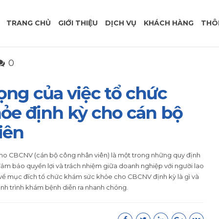
TRANG CHỦ
GIỚI THIỆU
DỊCH VỤ
KHÁCH HÀNG
THÔ
0
ng của việc tổ chức
ỏe định kỳ cho cán bộ
iên
ho CBCNV (cán bộ công nhân viên) là một trong những quy định
m bảo quyền lợi và trách nhiệm giữa doanh nghiệp với người lao
sẻ về mục đích tổ chức khám sức khỏe cho CBCNV định kỳ là gì và
rình trình khám bệnh diễn ra nhanh chóng.