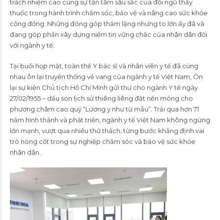
trách nhiệm cao cùng sự tận tâm sâu sắc của đội ngũ thầy
thuốc trong hành trình chăm sóc, bảo vệ và nâng cao sức khỏe
cộng đồng. Những đóng góp thầm lặng nhưng to lớn ấy đã và
đang góp phần xây dựng niềm tin vững chắc của nhân dân đối
với ngành y tế.
Tại buổi họp mặt, toàn thể Y bác sĩ và nhân viên y tế đã cùng
nhau ôn lại truyền thống vẻ vang của ngành y tế Việt Nam, Ôn
lại sự kiện Chủ tịch Hồ Chí Minh gửi thư cho ngành Y tế ngày
27/02/1955 – dấu son lịch sử thiêng liêng đặt nền móng cho
phương châm cao quý “Lương y như từ mẫu”. Trải qua hơn 71
năm hình thành và phát triển, ngành y tế Việt Nam không ngừng
lớn mạnh, vượt qua nhiều thử thách, từng bước khẳng định vai
trò nòng cốt trong sự nghiệp chăm sóc và bảo vệ sức khỏe
nhân dân.