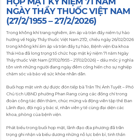
HỌP MẶT KỶ NIỆM 71 NĂM
NGÀY THẦY THUỐC VIỆT NAM
(27/2/1955 – 27/2/2026)
Trong không khí trang nghiêm, ấm áp và tràn đầy niềm tự hào
hướng về Ngày Thầy thuốc Việt Nam 27/2, chiều ngày 26/02/2026
trong không khí ấm áp và tràn đầy tự hào, Bệnh viện Đa khoa
Thái Hòa đã long trọng tổ chức họp mặt kỷ niệm 71 năm Ngày
Thầy thuốc Việt Nam (27/02/1955 – 27/02/2026) – dấu mốc ý nghĩa
tôn vinh những người đang ngày đêm cống hiến cho sự nghiệp
chăm sóc và bảo vệ sức khỏe nhân dân.
Buổi họp mặt vinh dự được đón tiếp bà Trần Thị Ánh Tuyết – Phó
Chủ tịch UBND phường Phan Rang cùng các đồng chí trong
đoàn công tác đến thăm, chúc mừng và động viên tập thể Ban
Lãnh đạo, đội ngũ y bác sĩ, nhân viên y tế cùng đại diện các
khoa, phòng của bệnh viện.
Phát biểu trong buổi họp mặt, lãnh đạo địa phương đã trân
trọng ghi nhận và biểu dương những nỗ lực bền bỉ, tinh thần