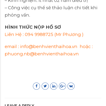
– Kinh nghiệm: Ít nhất 02 năm điều trị
– Công việc cụ thể sẽ thảo luận chi tiết khi
phỏng vấn.
HÌNH THỨC NỘP HỒ SƠ
Liên Hệ : 094 9988725 (Mr Phương )
email : info@benhvienthaihoa.vn hoặc :
phuong.nb@benhvienthaihoa.vn
LEAVE A REPLY