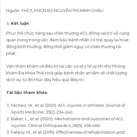
Nguồn: YHCT_PHCN BS NGUYỄN THỊ MINH CHÂU
Kết luận
Phục hồi chức năng sau chấn thương ACL đóng vai trò vô cùng
quan trọng trong việc đảm bảo bệnh nhân có thể quay lại hoạt
động bình thường, đồng thời giảm nguy cơ chấn thương tái
phát.
Việc thăm khám và điều trị tại các cơ sở y tế uy tín như Phòng
khám Đa khoa Thái Hoà giúp bệnh nhân an tâm về chất lượng
dịch vụ, từ đó thúc đẩy hiệu quả điều trị.
Tài liệu tham khảo
Micheo, W., et al. (2021).
ACL injuries in athletes
. Journal of
Sports Medicine, 35(2), 234-240.
Baker, L., et al. (2020).
Mechanisms and outcomes of ACL
injuries
. Clinical Orthopaedics, 28(5), 456-460.
Fahkry, M., et al. (2019).
Effectiveness of rehabilitation post