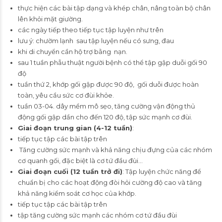
thực hiện các bài tập dạng và khép chân, nâng toàn bộ chân
lên khỏi mặt giường.
các ngày tiếp theo tiếp tục tập luyện như trên
lưu ý: chườm lạnh sau tập luyện nếu có sưng, đau
khi di chuyển cần hộ trợ bằng nạn.
sau 1 tuần phẫu thuật người bệnh có thể tập gập duỗi gối 90
độ
tuần thứ 2, khớp gối gập được 90 độ, gối duỗi được hoàn
toàn, yêu cầu sức cơ đùi khỏe.
tuần 03-04. dây mềm mô sẹo, tăng cường vận động thủ
động gối gập dần cho đến 120 độ, tập sức mạnh cơ đùi.
Giai đoạn trung gian (4-12 tuần)
:
tiếp tục tập các bài tập trên
Tăng cường sức mạnh và khả năng chịu đựng của các nhóm
cơ quanh gối, đặc biệt là cơ tứ đầu đùi…
Giai đoạn cuối (12 tuần trở đi)
: Tập luyện chức năng để
chuẩn bị cho các hoạt động đòi hỏi cường độ cao và tăng
khả năng kiểm soát cơ học của khớp.
tiếp tục tập các bài tập trên
tập tăng cường sức mạnh các nhóm cơ tứ đầu đùi