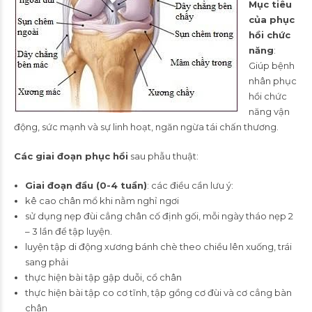
Mục tiêu
của phục
hồi chức
năng
:
Giúp bệnh
nhân phục
hồi chức
năng vận
động, sức mạnh và sự linh hoạt, ngăn ngừa tái chấn thương.
Các giai đoạn phục hồi
sau phẫu thuật:
Giai đoạn đầu (0-4 tuần)
: các điều cần lưu ý:
kê cao chân mổ khi nằm nghỉ ngơi
sử dụng nẹp đùi cẳng chân cố định gối, mỗi ngày tháo nẹp 2
– 3 lần để tập luyện.
luyện tập di động xương bánh chè theo chiều lên xuống, trái
sang phải
thực hiện bài tập gập duỗi, cổ chân
thực hiện bài tập co cơ tĩnh, tập gồng cơ đùi và cơ cẳng bàn
chân