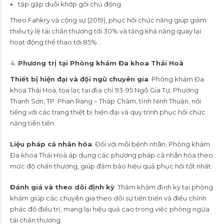
tập gập duỗi khớp gối chủ động
Theo Fahkry và cộng sự (2019), phục hồi chức năng giúp giảm
thiểu tỷ lệ tái chấn thương tới 30% và tăng khả năng quay lại
hoạt động thể thao tới 85% .
Phương trị tại Phòng khám Đa khoa Thái Hoà
Thiết bị hiện đại và đội ngũ chuyên gia
: Phòng khám Đa
khoa Thái Hoà, tọa lạc tại địa chỉ 93-95 Ngô Gia Tự, Phường
Thanh Sơn, TP. Phan Rang – Tháp Chàm, tỉnh Ninh Thuận, nổi
tiếng với các trang thiết bị hiện đại và quy trình phục hồi chức
năng tiên tiến.
Liệu pháp cá nhân hóa
: Đối với mỗi bệnh nhân, Phòng khám
Đa khoa Thái Hoà áp dụng các phương pháp cá nhân hóa theo
mức độ chấn thương, giúp đảm bảo hiệu quả phục hồi tốt nhất.
Đánh giá và theo dõi định kỳ
: Thăm khám định kỳ tại phòng
khám giúp các chuyên gia theo dõi sự tiến triển và điều chỉnh
phác đồ điều trị, mang lại hiệu quả cao trong việc phòng ngừa
tái chấn thương.