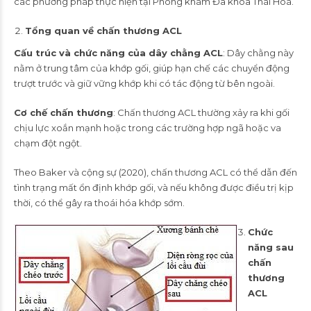
các phương pháp thực hiện tại Phòng khám Đa khoa Thái Hoà.
Tổng quan về chấn thương ACL
Cấu trúc và chức năng của dây chằng ACL
: Dây chằng này
nằm ở trung tâm của khớp gối, giúp hạn chế các chuyển động
trượt trước và giữ vững khớp khi có tác động từ bên ngoài.
Cơ chế chấn thương
: Chấn thương ACL thường xảy ra khi gối
chịu lực xoắn mạnh hoặc trong các trường hợp ngã hoặc va
chạm đột ngột.
Theo Baker và cộng sự (2020), chấn thương ACL có thể dẫn đến
tình trạng mất ổn định khớp gối, và nếu không được điều trị kịp
thời, có thể gây ra thoái hóa khớp sớm.
Chức
năng sau
chấn
thương
ACL