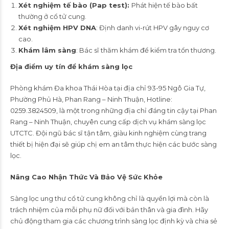
Xét nghiệm tế bào (Pap test):
Phát hiện tế bào bất
thường ở cổ tử cung.
Xét nghiệm HPV DNA
: Định danh vi-rút HPV gây nguy cơ
cao.
Khám lâm sàng
: Bác sĩ thăm khám để kiểm tra tổn thương.
Địa điểm uy tín để khám sàng lọc
Phòng khám Đa khoa Thái Hòa tại địa chỉ 93-95 Ngô Gia Tự,
Phường Phủ Hà, Phan Rang – Ninh Thuận, Hotline:
0259.3824509, là một trong những địa chỉ đáng tin cậy tại Phan
Rang – Ninh Thuận, chuyên cung cấp dịch vụ khám sàng lọc
UTCTC. Đội ngũ bác sĩ tận tâm, giàu kinh nghiệm cùng trang
thiết bị hiện đại sẽ giúp chị em an tâm thực hiện các bước sàng
lọc.
Nâng Cao Nhận Thức Và Bảo Vệ Sức Khỏe
Sàng lọc ung thư cổ tử cung không chỉ là quyền lợi mà còn là
trách nhiệm của mỗi phụ nữ đối với bản thân và gia đình. Hãy
chủ động tham gia các chương trình sàng lọc định kỳ và chia sẻ