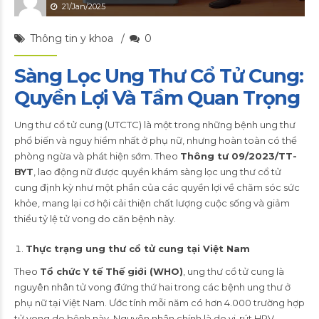
21/Jan/2025
Thông tin y khoa
0
Sàng Lọc Ung Thư Cổ Tử Cung:
Quyền Lợi Và Tầm Quan Trọng
Ung thư cổ tử cung (UTCTC) là một trong những bệnh ung thư
phổ biến và nguy hiểm nhất ở phụ nữ, nhưng hoàn toàn có thể
phòng ngừa và phát hiện sớm. Theo
Thông tư 09/2023/TT-
BYT
, lao động nữ được quyền khám sàng lọc ung thư cổ tử
cung định kỳ như một phần của các quyền lợi về chăm sóc sức
khỏe, mang lại cơ hội cải thiện chất lượng cuộc sống và giảm
thiểu tỷ lệ tử vong do căn bệnh này.
Thực trạng ung thư cổ tử cung tại Việt Nam
Theo
Tổ chức Y tế Thế giới (WHO)
, ung thư cổ tử cung là
nguyên nhân tử vong đứng thứ hai trong các bệnh ung thư ở
phụ nữ tại Việt Nam. Ước tính mỗi năm có hơn 4.000 trường hợp
tử vong do bệnh này. Nguyên nhân chính là do vi-rút HPV