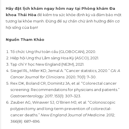
Hãy đặt lịch khám ngay hôm nay tại Phòng khám Đa
khoa Thái Hòa
để kiểm tra sức khỏe định kỳ và đảm bảo một
tương lai khỏe mạnh. Đừng để sự chần chừ ảnh hưởng đến cơ
hội sống của bạn!
Nguồn Tham Khảo
Tổ chức Ung thư toàn cầu (GLOBOCAN), 2020.
Hiệp hội Ung thư Lâm sàng Hoa Kỳ (ASCO), 2021.
Tạp chí Y học New England (NEJM), 2021.
Siegel RL, Miller KD, Jemal A. “Cancer statistics, 2020.”
CA: A
Cancer Journal for Clinicians
. 2020; 70(1): 7–30.
Rex DK, Boland CR, Dominitz JA, et al. “Colorectal cancer
screening: Recommendations for physicians and patients.”
Gastroenterology
. 2017; 153(1): 307–323.
Zauber AG, Winawer SJ, O’Brien MJ, et al. “Colonoscopic
polypectomy and long-term prevention of colorectal-
cancer deaths.”
New England Journal of Medicine
. 2012;
366(8): 687–696.