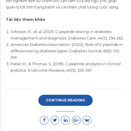
xét nghiệm đến sự chăm sóc tận tâm của đội ngũ y tế, giúp
quản lý tốt tình trạng bệnh và cải thiện chất lượng cuộc sống.
Tài liệu tham khảo
Johnson, R., et al. (2021).
C-peptide testing in diabetes
management and diagnosis
. Diabetes Care, 44(3), 254-262.
American Diabetes Association. (2020).
Role of C-peptide in
differentiating diabetes types
. Diabetes Journal, 69(1), 102-
109.
Patel, M., & Thomas, S. (2019).
C-peptide analysis in clinical
practice
. Endocrine Reviews, 40(5), 355-367.
CONTINUE READING