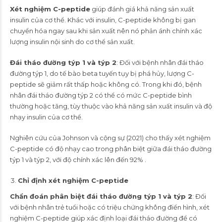
Xét nghiệm C-peptide
giúp đánh giá khả năng sản xuất
insulin của cơ thể. Khác với insulin, C-peptide không bị gan
chuyển hóa ngay sau khi sản xuất nên nó phản ánh chính xác
lượng insulin nội sinh do cơ thể sản xuất.
Đái tháo đường týp 1 và týp 2
: Đối với bệnh nhân đái tháo
đường týp 1, do tế bào beta tuyến tụy bị phá hủy, lượng C-
peptide sẽ giảm rất thấp hoặc không có. Trong khi đó, bệnh
nhân đái tháo đường týp 2 có thể có mức C-peptide bình
thường hoặc tăng, tùy thuộc vào khả năng sản xuất insulin và độ
nhạy insulin của cơ thể.
Nghiên cứu của Johnson và cộng sự (2021) cho thấy xét nghiệm
C-peptide có độ nhạy cao trong phân biệt giữa đái tháo đường
týp 1 và týp 2, với độ chính xác lên đến 92% .
Chỉ định xét nghiệm C-peptide
Chẩn đoán phân biệt đái tháo đường týp 1 và týp 2
: Đối
với bệnh nhân trẻ tuổi hoặc có triệu chứng không điển hình, xét
nghiệm C-peptide giúp xác định loại đái tháo đường để có