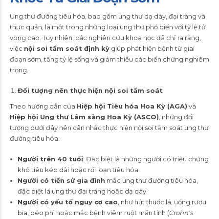
Ung thư đường tiêu hóa, bao gồm ung thư dạ dày, đại tràng và
thực quản, là một trong những loại ung thư phổ biến với tỷ lệ tử
vong cao. Tuy nhiên, các nghiên cứu khoa học đã chỉ ra rằng,
việc
nội soi tầm soát định kỳ
giúp phát hiện bệnh từ giai
đoạn sớm, tăng tỷ lệ sống và giảm thiểu các biến chứng nghiêm
trọng.
Đối tượng nên thực hiện nội soi tầm soát
Theo hướng dẫn của
Hiệp hội Tiêu hóa Hoa Kỳ (AGA)
và
Hiệp hội Ung thư Lâm sàng Hoa Kỳ (ASCO)
, những đối
tượng dưới đây nên cân nhắc thực hiện nội soi tầm soát ung thư
đường tiêu hóa:
Người trên 40 tuổi
: Đặc biệt là những người có triệu chứng
khó tiêu kéo dài hoặc rối loạn tiêu hóa.
Người có tiền sử gia đình
mắc ung thư đường tiêu hóa,
đặc biệt là ung thư đại tràng hoặc dạ dày.
Người có yếu tố nguy cơ cao
, như hút thuốc lá, uống rượu
bia, béo phì hoặc mắc bệnh viêm ruột mãn tính (
Crohn’s