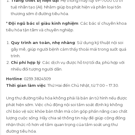
Trang thiết bị hiện đại
:
Hệ thống máy fuji VP-7000 có trí
tuệ nhân tạo (AI). Nhằm giúp bs phát hiện và phân loại tổn
thương sớm ở đường tiêu hóa.
*
Đội ngũ bác sĩ giàu kinh nghiệm
: Các bác sĩ chuyên khoa
tiêu hóa tận tâm và chuyên nghiệp.
Quy trình an toàn, nhẹ nhàng
: Sử dụng kỹ thuật nội soi
gây mê, giúp người bệnh cảm thấy thoải mái trong suốt quá
trình.
Chi phí hợp lý
: Các dịch vụ được hỗ trợ tối đa, phù hợp với
nhiều đối tượng người dân.
Hotline
: 0259.3824509
Thời gian làm việc
: Thứ Hai đến Chủ Nhật, từ 7:00 – 17:30.
Ung thư đường tiêu hóa không phải là bản án tử hình nếu được
phát hiện sớm. Việc chủ động nội soi tầm soát định kỳ không
chỉ bảo vệ sức khỏe bản thân mà còn góp phần nâng cao chất
lượng cuộc sống. Hãy chia sẻ thông tin này để giúp cộng đồng
nhận thức rõ hơn về tầm quan trọng của tầm soát ung thư
đường tiêu hóa.