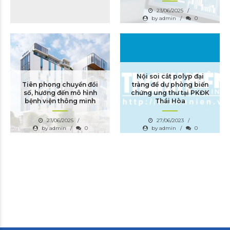
23/06/2025
by admin
0
Nội soi cắt polyp đại
Tiên phong chuyển đổi
tràng để dự phòng biến
số, hướng đến mô hình
chứng ung thư tại PKĐK
bệnh viện thông minh
Thái Hòa
23/06/2025
27/06/2023
by admin
0
by admin
0