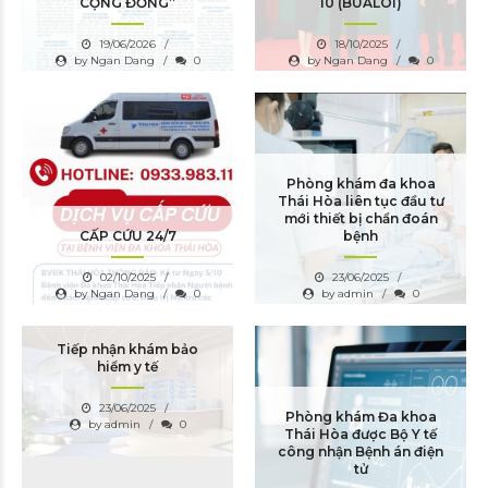
CỘNG ĐỒNG”
10 (BUALOI)
19/06/2026
18/10/2025
by Ngan Dang
0
by Ngan Dang
0
Phòng khám đa khoa
Thái Hòa liên tục đầu tư
mới thiết bị chẩn đoán
CẤP CỨU 24/7
bệnh
02/10/2025
23/06/2025
by Ngan Dang
0
by admin
0
Tiếp nhận khám bảo
hiểm y tế
23/06/2025
Phòng khám Đa khoa
by admin
0
Thái Hòa được Bộ Y tế
công nhận Bệnh án điện
tử