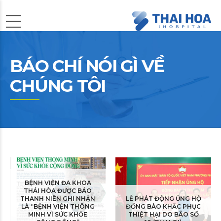
BÁO CHÍ NÓI GÌ VỀ
CHÚNG TÔI
BỆNH VIỆN ĐA KHOA
THÁI HÒA ĐƯỢC BÁO
THANH NIÊN GHI NHẬN
LỄ PHÁT ĐỘNG ỦNG HỘ
LÀ “BỆNH VIỆN THÔNG
ĐỒNG BÀO KHẮC PHỤC
MINH VÌ SỨC KHỎE
THIỆT HẠI DO BÃO SỐ