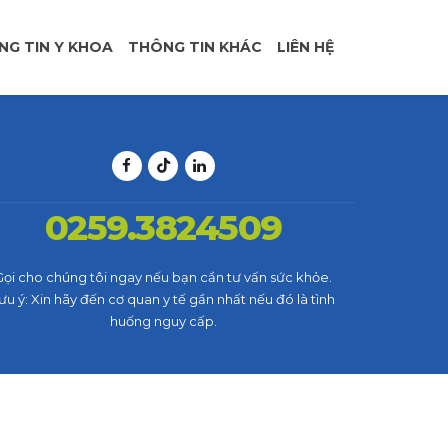
NG TIN Y KHOA
THÔNG TIN KHÁC
LIÊN HỆ
0259.3824509
Gọi cho chúng tôi ngay nếu bạn cần tư vấn sức khỏe.
ưu ý: Xin hãy đến cơ quan y tế gần nhất nếu đó là tình
huống nguy cấp.