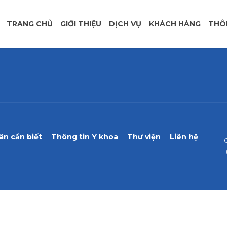
TRANG CHỦ
GIỚI THIỆU
DỊCH VỤ
KHÁCH HÀNG
THÔ
ân cần biết
Thông tin Y khoa
Thư viện
Liên hệ
L