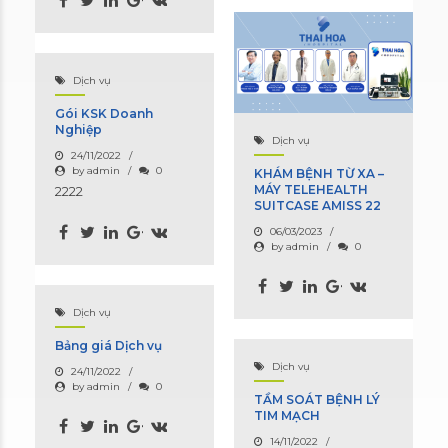
Dịch vụ
Gói KSK Doanh
Nghiệp
Dịch vụ
24/11/2022
by admin
0
KHÁM BỆNH TỪ XA –
MÁY TELEHEALTH
2222
SUITCASE AMISS 22
06/03/2023
by admin
0
Dịch vụ
Bảng giá Dịch vụ
Dịch vụ
24/11/2022
by admin
0
TẦM SOÁT BỆNH LÝ
TIM MẠCH
14/11/2022