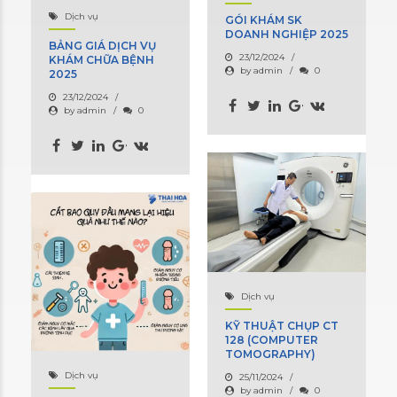
Dịch vụ
GÓI KHÁM SK
DOANH NGHIỆP 2025
BẢNG GIÁ DỊCH VỤ
23/12/2024
KHÁM CHỮA BỆNH
by admin
0
2025
23/12/2024
by admin
0
Dịch vụ
KỸ THUẬT CHỤP CT
128 (COMPUTER
TOMOGRAPHY)
Dịch vụ
25/11/2024
by admin
0