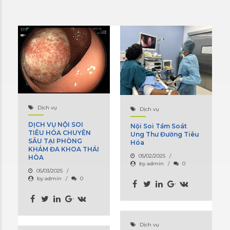
Dịch vụ
Dịch vụ
DỊCH VỤ NỘI SOI
Nội Soi Tầm Soát
TIÊU HÓA CHUYÊN
Ung Thư Đường Tiêu
SÂU TẠI PHÒNG
Hóa
KHÁM ĐA KHOA THÁI
05/02/2025
HÒA
by admin
0
05/03/2025
by admin
0
Dịch vụ