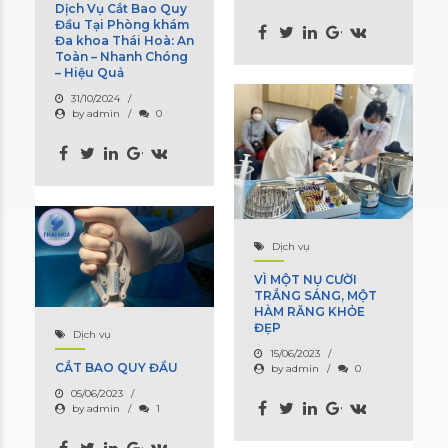
Dịch Vụ Cắt Bao Quy
Đầu Tại Phòng khám
Đa khoa Thái Hoà: An
Toàn – Nhanh Chóng
– Hiệu Quả
31/10/2024
by admin
0
Dịch vụ
VÌ MỘT NỤ CƯỜI
TRẮNG SÁNG, MỘT
HÀM RĂNG KHỎE
ĐẸP
Dịch vụ
15/06/2023
CẮT BAO QUY ĐẦU
by admin
0
05/06/2023
by admin
1