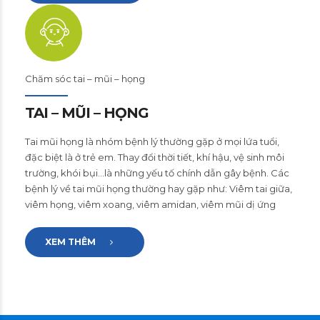
Chăm sóc tai – mũi – họng
TAI – MŨI – HỌNG
Tai mũi họng là nhóm bệnh lý thường gặp ở mọi lứa tuổi,
đặc biệt là ở trẻ em. Thay đổi thời tiết, khí hậu, vệ sinh môi
trường, khói bụi…là những yếu tố chính dẫn gây bệnh. Các
bệnh lý về tai mũi họng thường hay gặp như: Viêm tai giữa,
viêm họng, viêm xoang, viêm amidan, viêm mũi dị ứng
XEM THÊM