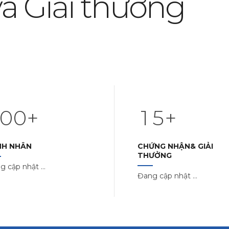
và Giải thưởng
1
2
3
0
4
0
0
+
1
5
+
1
1
NH NHÂN
CHỨNG NHẬN& GIẢI
THƯỞNG
2
2
2
g cập nhật …
Đang cập nhật …
3
3
3
4
4
4