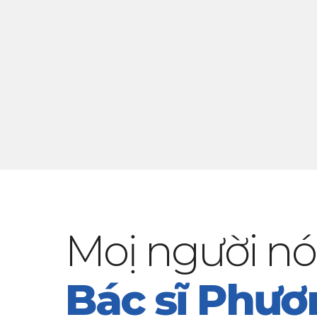
Moị người nói
Bác sĩ Phươ