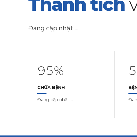
Thành tích
5
1
1
6
2
2
Đang cập nhật …
7
3
3
8
4
4
9
5
%
5
0
CHỮA BỆNH
BỆ
Đang cập nhật …
Đan