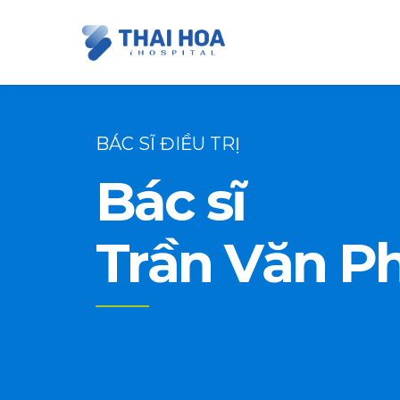
BÁC SĨ ĐIỀU TRỊ
Bác sĩ
Trần Văn P