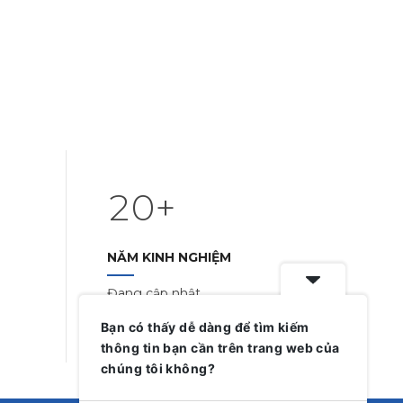
0
1
2
0
+
1
NĂM KINH NGHIỆM
2
Đang cập nhật …
3
3
Bạn có thấy dễ dàng để tìm kiếm
thông tin bạn cần trên trang web của
4
4
chúng tôi không?