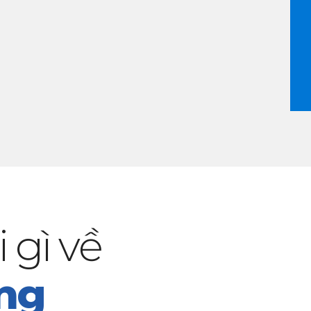
 gì về
ng