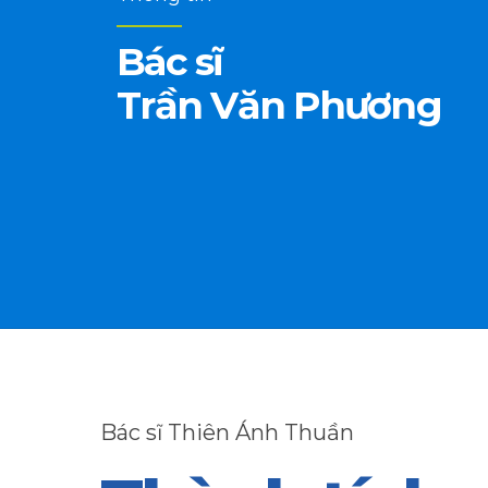
Bác sĩ
Trần Văn Phương
0
1
2
3
Bác sĩ Thiên Ánh Thuần
4
0
0