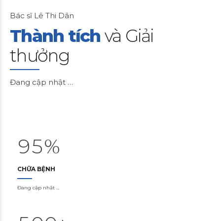
2
Bác sĩ Lê Thi Dân
3
Thành tích
và Giải
4
0
thưởng
5
1
6
2
Đang cập nhật …
7
3
0
8
4
1
9
5
%
2
0
CHỮA BỆNH
3
Đang cập nhật …
0
4