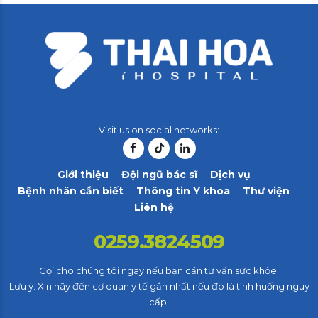
4
4
8
8
5
5
0
9
9
6
6
7
7
0
8
8
Visit us on social networks:
9
9
Giới thiệu
Đội ngũ bác sĩ
Dịch vụ
0
Bệnh nhân cần biết
Thông tin Y khoa
Thư viện
Liên hệ
0259.3824509
Gọi cho chúng tôi ngay nếu bạn cần tư vấn sức khỏe.
Lưu ý: Xin hãy đến cơ quan y tế gần nhất nếu đó là tình huống nguy
cấp.